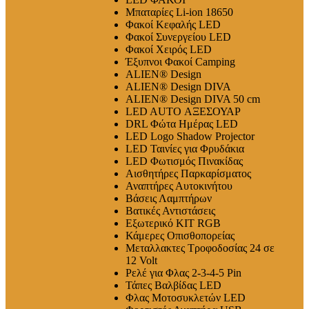
Μπαταρίες Li-ion 18650
Φακοί Κεφαλής LED
Φακοί Συνεργείου LED
Φακοί Χειρός LED
Έξυπνοι Φακοί Camping
ALIEN® Design
ALIEN® Design DIVA
ALIEN® Design DIVA 50 cm
LED AUTO ΑΞΕΣΟΥΑΡ
DRL Φώτα Ημέρας LED
LED Logo Shadow Projector
LED Ταινίες για Φρυδάκια
LED Φωτισμός Πινακίδας
Αισθητήρες Παρκαρίσματος
Αναπτήρες Αυτοκινήτου
Βάσεις Λαμπτήρων
Βατικές Αντιστάσεις
Εξωτερικό ΚΙΤ RGB
Κάμερες Οπισθοπορείας
Μεταλλακτες Τροφοδοσίας 24 σε
12 Volt
Ρελέ για Φλας 2-3-4-5 Pin
Τάπες Βαλβίδας LED
Φλας Μοτοσυκλετών LED