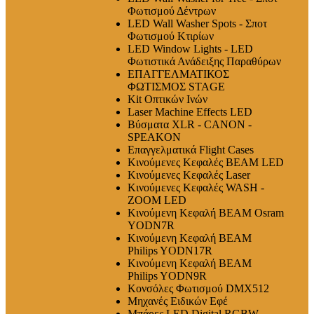
Φωτισμού Δέντρων
LED Wall Washer Spots - Σποτ
Φωτισμού Κτιρίων
LED Window Lights - LED
Φωτιστικά Ανάδειξης Παραθύρων
ΕΠΑΓΓΕΛΜΑΤΙΚΟΣ
ΦΩΤΙΣΜΟΣ STAGE
Kit Οπτικών Ινών
Laser Machine Effects LED
Βύσματα XLR - CANON -
SPEAKON
Επαγγελματικά Flight Cases
Κινούμενες Κεφαλές BEAM LED
Κινούμενες Κεφαλές Laser
Κινούμενες Κεφαλές WASH -
ZOOM LED
Κινούμενη Κεφαλή BEAM Osram
YODN7R
Κινούμενη Κεφαλή BEAM
Philips YODN17R
Κινούμενη Κεφαλή BEAM
Philips YODN9R
Κονσόλες Φωτισμού DMX512
Μηχανές Ειδικών Εφέ
Μπάρες LED Digital RGBW