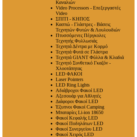
Καναλιών
Video Processors - Επεξεργαστές
Video
ΣΠΙΤΙ - ΚΗΠΟΣ
Κασπώ - Γλάστρες - Βάσεις
Τεχνητών Φυτών & Λουλουδιών
Πτυσσόμενες Πέργκολες
Τεχνητής Φυλλωσιάς
Τεχνητά Δέντρα με Κορμό
Τεχνητά Φυτά σε Γλάστρα
Τεχνητά GIANT Φύλλα & Κλαδιά
Τεχνητό Συνθετικό Γκαζόν -
Χλοοτάπητας
LED ΦΑΚΟΙ
Laser Pointers
LED Ring Lights
Αδιάβροχοι Φακοί LED
Αξεσουάρ για Αθλητές
Διάφοροι Φακοί LED
Έξυπνοι Φακοί Camping
Μπαταρίες Li-ion 18650
Φακοί Κεφαλής LED
Φακοί Ποδηλάτων LED
Φακοί Συνεργείου LED
Φακοί Χειρός LED