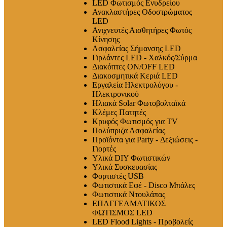
LED Φωτισμός Ενυδρείου
Ανακλαστήρες Οδοστρώματος
LED
Ανιχνευτές Αισθητήρες Φωτός
Κίνησης
Ασφαλείας Σήμανσης LED
Γιρλάντες LED - Χαλκός/Σύρμα
Διακόπτες ON/OFF LED
Διακοσμητικά Κεριά LED
Εργαλεία Ηλεκτρολόγου -
Ηλεκτρονικού
Ηλιακά Solar Φωτοβολταϊκά
Κλέμες Πατητές
Κρυφός Φωτισμός για TV
Πολύπριζα Ασφαλείας
Προϊόντα για Party - Δεξιώσεις -
Γιορτές
Υλικά DIY Φωτιστικών
Υλικά Συσκευασίας
Φορτιστές USB
Φωτιστικά Εφέ - Disco Μπάλες
Φωτιστικά Ντουλάπας
ΕΠΑΓΓΕΛΜΑΤΙΚΟΣ
ΦΩΤΙΣΜΟΣ LED
LED Flood Lights - Προβολείς