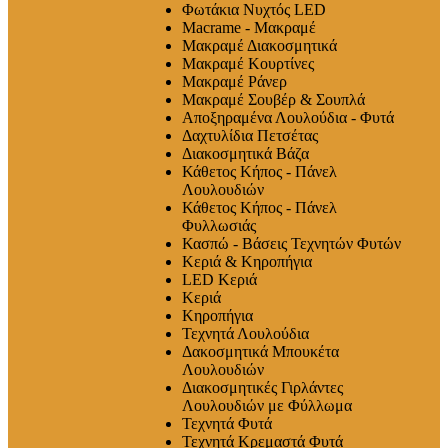
Φωτάκια Νυχτός LED
Macrame - Μακραμέ
Μακραμέ Διακοσμητικά
Μακραμέ Κουρτίνες
Μακραμέ Ράνερ
Μακραμέ Σουβέρ & Σουπλά
Αποξηραμένα Λουλούδια - Φυτά
Δαχτυλίδια Πετσέτας
Διακοσμητικά Βάζα
Κάθετος Κήπος - Πάνελ
Λουλουδιών
Κάθετος Κήπος - Πάνελ
Φυλλωσιάς
Κασπώ - Βάσεις Τεχνητών Φυτών
Κεριά & Κηροπήγια
LED Κεριά
Κεριά
Κηροπήγια
Τεχνητά Λουλούδια
Δακοσμητικά Μπουκέτα
Λουλουδιών
Διακοσμητικές Γιρλάντες
Λουλουδιών με Φύλλωμα
Τεχνητά Φυτά
Τεχνητά Κρεμαστά Φυτά