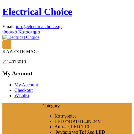
Electrical Choice
Email:
info@electricalchoice.gr
Φυσικό Κατάστημα
ΚΑΛΕΣΤΕ ΜΑΣ :
2114073019
My Account
My Account
Checkout
Wishlist
Category
Κατηγορίες
LED ΦΟΡΤΗΓΩΝ 24V
Λάμπες LED T10
Φανάρια για Τρέιλερ LED