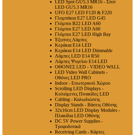
LED Spot GU5.3 MR16 - Σποτ
LED GU5.3 MR16
UFO E27 LED F120 & F220
Γλομπάκια E27 LED G45
Γλόμποι B22 LED A60
Γλόμποι E27 LED A60
Γλόμποι E27 LED High Bay
Έξυπνες Λάμπες
Κεράκια E14 LED
Κεράκια E14 LED Dimmable
Λάμπες LED E14 R50
Λάμπες Ψυγείου E14 LED
ΟΘΟΝΕΣ LED - VIDEO WALL
LED Video Wall Cabinets -
Οθόνες LED PRO
Indoor - Εσωτερικού Χώρου
Scrolling LED Displays -
Κυλιόμενες Πινακίδες LED
Cabling - Καλωδιώσεις
Display Stands - Βάσεις Οθόνης
32x16cm LED Display Modules -
Πλακίδια LED Οθόνης
DC 5V Power Supplies -
Τροφοδοτικά
Receiving Cards - Κάρτες