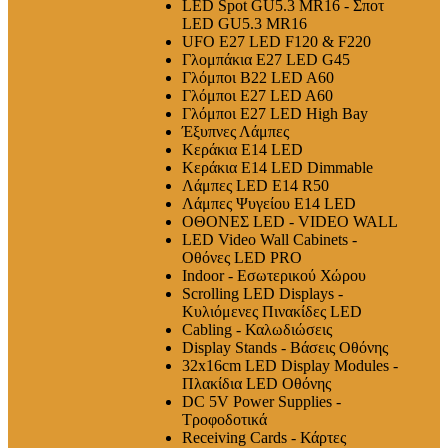
LED Spot GU5.3 MR16 - Σποτ
LED GU5.3 MR16
UFO E27 LED F120 & F220
Γλομπάκια E27 LED G45
Γλόμποι B22 LED A60
Γλόμποι E27 LED A60
Γλόμποι E27 LED High Bay
Έξυπνες Λάμπες
Κεράκια E14 LED
Κεράκια E14 LED Dimmable
Λάμπες LED E14 R50
Λάμπες Ψυγείου E14 LED
ΟΘΟΝΕΣ LED - VIDEO WALL
LED Video Wall Cabinets -
Οθόνες LED PRO
Indoor - Εσωτερικού Χώρου
Scrolling LED Displays -
Κυλιόμενες Πινακίδες LED
Cabling - Καλωδιώσεις
Display Stands - Βάσεις Οθόνης
32x16cm LED Display Modules -
Πλακίδια LED Οθόνης
DC 5V Power Supplies -
Τροφοδοτικά
Receiving Cards - Κάρτες