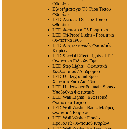
Φθορίου
Εξαρτήματα για T8 Tube Τύπου
Φθορίου
LED Λάμπες Τ8 Tube Τύπου
Φθορίου
LED Φωτιστικά T5 Γραμμικά
LED Tri-Proof Lights - Γραμμικά
Φωτιστικά IP65
LED Αρχιτεκτονικός Φωτισμός
Κτιρίων
LED Special Effect Lights - LED
Φωτιστικά Ειδικών Εφέ
LED Step Lights - Φωτιστικά
Σκαλοπατιού / Διαδρόμου
LED Underground Spots -
Χωνευτά Σποτ Δαπέδου
LED Underwater Fountain Spots -
Υποβρύχια Φωτιστικά
LED Wall Lights - Εξωτερικά
Φωτιστικά Τοίχου
LED Wall Washer Bars - Μπάρες
Φωτισμού Κτιρίων
LED Wall Washer Flood -
Προβολείς Φωτισμού Κτιρίων
LED Wall Washer for Tree - Σποτ