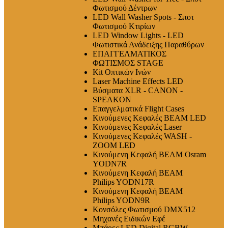
Φωτισμού Δέντρων
LED Wall Washer Spots - Σποτ
Φωτισμού Κτιρίων
LED Window Lights - LED
Φωτιστικά Ανάδειξης Παραθύρων
ΕΠΑΓΓΕΛΜΑΤΙΚΟΣ
ΦΩΤΙΣΜΟΣ STAGE
Kit Οπτικών Ινών
Laser Machine Effects LED
Βύσματα XLR - CANON -
SPEAKON
Επαγγελματικά Flight Cases
Κινούμενες Κεφαλές BEAM LED
Κινούμενες Κεφαλές Laser
Κινούμενες Κεφαλές WASH -
ZOOM LED
Κινούμενη Κεφαλή BEAM Osram
YODN7R
Κινούμενη Κεφαλή BEAM
Philips YODN17R
Κινούμενη Κεφαλή BEAM
Philips YODN9R
Κονσόλες Φωτισμού DMX512
Μηχανές Ειδικών Εφέ
Μπάρες LED Digital RGBW