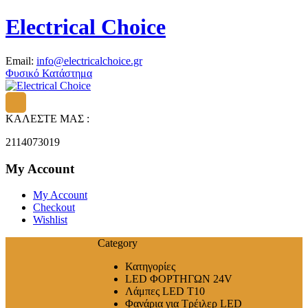
Electrical Choice
Email:
info@electricalchoice.gr
Φυσικό Κατάστημα
ΚΑΛΕΣΤΕ ΜΑΣ :
2114073019
My Account
My Account
Checkout
Wishlist
Category
Κατηγορίες
LED ΦΟΡΤΗΓΩΝ 24V
Λάμπες LED T10
Φανάρια για Τρέιλερ LED