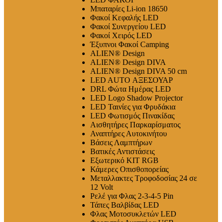
Μπαταρίες Li-ion 18650
Φακοί Κεφαλής LED
Φακοί Συνεργείου LED
Φακοί Χειρός LED
Έξυπνοι Φακοί Camping
ALIEN® Design
ALIEN® Design DIVA
ALIEN® Design DIVA 50 cm
LED AUTO ΑΞΕΣΟΥΑΡ
DRL Φώτα Ημέρας LED
LED Logo Shadow Projector
LED Ταινίες για Φρυδάκια
LED Φωτισμός Πινακίδας
Αισθητήρες Παρκαρίσματος
Αναπτήρες Αυτοκινήτου
Βάσεις Λαμπτήρων
Βατικές Αντιστάσεις
Εξωτερικό ΚΙΤ RGB
Κάμερες Οπισθοπορείας
Μεταλλακτες Τροφοδοσίας 24 σε
12 Volt
Ρελέ για Φλας 2-3-4-5 Pin
Τάπες Βαλβίδας LED
Φλας Μοτοσυκλετών LED