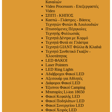
Καναλιών
Video Processors - Επεξεργαστές
Video
ΣΠΙΤΙ - ΚΗΠΟΣ
Κασπώ - Γλάστρες - Βάσεις
Τεχνητών Φυτών & Λουλουδιών
Πτυσσόμενες Πέργκολες
Τεχνητής Φυλλωσιάς
Τεχνητά Δέντρα με Κορμό
Τεχνητά Φυτά σε Γλάστρα
Τεχνητά GIANT Φύλλα & Κλαδιά
Τεχνητό Συνθετικό Γκαζόν -
Χλοοτάπητας
LED ΦΑΚΟΙ
Laser Pointers
LED Ring Lights
Αδιάβροχοι Φακοί LED
Αξεσουάρ για Αθλητές
Διάφοροι Φακοί LED
Έξυπνοι Φακοί Camping
Μπαταρίες Li-ion 18650
Φακοί Κεφαλής LED
Φακοί Ποδηλάτων LED
Φακοί Συνεργείου LED
Φακοί Χειρός LED