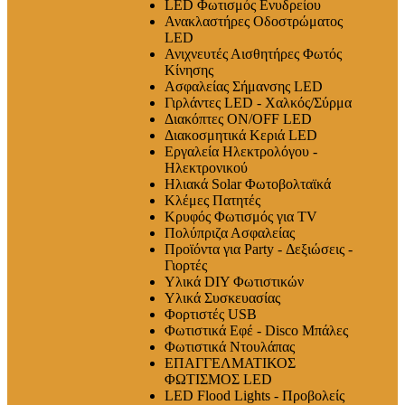
LED Φωτισμός Ενυδρείου
Ανακλαστήρες Οδοστρώματος
LED
Ανιχνευτές Αισθητήρες Φωτός
Κίνησης
Ασφαλείας Σήμανσης LED
Γιρλάντες LED - Χαλκός/Σύρμα
Διακόπτες ON/OFF LED
Διακοσμητικά Κεριά LED
Εργαλεία Ηλεκτρολόγου -
Ηλεκτρονικού
Ηλιακά Solar Φωτοβολταϊκά
Κλέμες Πατητές
Κρυφός Φωτισμός για TV
Πολύπριζα Ασφαλείας
Προϊόντα για Party - Δεξιώσεις -
Γιορτές
Υλικά DIY Φωτιστικών
Υλικά Συσκευασίας
Φορτιστές USB
Φωτιστικά Εφέ - Disco Μπάλες
Φωτιστικά Ντουλάπας
ΕΠΑΓΓΕΛΜΑΤΙΚΟΣ
ΦΩΤΙΣΜΟΣ LED
LED Flood Lights - Προβολείς