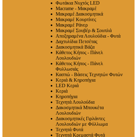
Φωτάκια Νυχτός LED
Macrame - Μακραμέ
Μακραμέ Διακοσμητικά
Μακραμέ Κουρτίνες
Μακραμέ Ράνερ
Μακραμέ Σουβέρ & Σουπλά
Αποξηραμένα Λουλούδια - Φυτά
Δαχτυλίδια Πετσέτας
Διακοσμητικά Βάζα
Κάθετος Κήπος - Πάνελ
Λουλουδιών
Κάθετος Κήπος - Πάνελ
Φυλλωσιάς
Κασπώ - Βάσεις Τεχνητών Φυτών
Κεριά & Κηροπήγια
LED Κεριά
Κεριά
Κηροπήγια
Τεχνητά Λουλούδια
Δακοσμητικά Μπουκέτα
Λουλουδιών
Διακοσμητικές Γιρλάντες
Λουλουδιών με Φύλλωμα
Τεχνητά Φυτά
Τεχνητά Κρεμαστά Φυτά