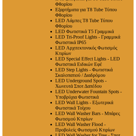
Φθορίου
Εξαρτήματα για T8 Tube Τύπου
Φθορίου
LED Λάμπες Τ8 Tube Τύπου
Φθορίου
LED Φωτιστικά T5 Γραμμικά
LED Tri-Proof Lights - Γραμμικά
Φωτιστικά IP65
LED Αρχιτεκτονικός Φωτισμός
Κτιρίων
LED Special Effect Lights - LED
Φωτιστικά Ειδικών Εφέ
LED Step Lights - Φωτιστικά
Σκαλοπατιού / Διαδρόμου
LED Underground Spots -
Χωνευτά Σποτ Δαπέδου
LED Underwater Fountain Spots -
Υποβρύχια Φωτιστικά
LED Wall Lights - Εξωτερικά
Φωτιστικά Τοίχου
LED Wall Washer Bars - Μπάρες
Φωτισμού Κτιρίων
LED Wall Washer Flood -
Προβολείς Φωτισμού Κτιρίων
LED Wall Washer for Tree - Σποτ