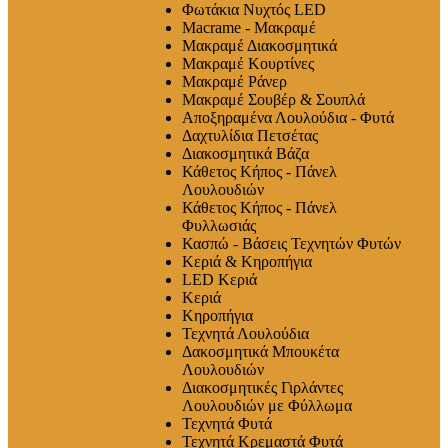
Φωτάκια Νυχτός LED
Macrame - Μακραμέ
Μακραμέ Διακοσμητικά
Μακραμέ Κουρτίνες
Μακραμέ Ράνερ
Μακραμέ Σουβέρ & Σουπλά
Αποξηραμένα Λουλούδια - Φυτά
Δαχτυλίδια Πετσέτας
Διακοσμητικά Βάζα
Κάθετος Κήπος - Πάνελ
Λουλουδιών
Κάθετος Κήπος - Πάνελ
Φυλλωσιάς
Κασπώ - Βάσεις Τεχνητών Φυτών
Κεριά & Κηροπήγια
LED Κεριά
Κεριά
Κηροπήγια
Τεχνητά Λουλούδια
Δακοσμητικά Μπουκέτα
Λουλουδιών
Διακοσμητικές Γιρλάντες
Λουλουδιών με Φύλλωμα
Τεχνητά Φυτά
Τεχνητά Κρεμαστά Φυτά