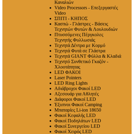
Καναλιών
Video Processors - Επεξεργαστές
Video
ΣΠΙΤΙ - ΚΗΠΟΣ
Κασπώ - Γλάστρες - Βάσεις
Τεχνητών Φυτών & Λουλουδιών
Πτυσσόμενες Πέργκολες
Τεχνητής Φυλλωσιάς
Τεχνητά Δέντρα με Κορμό
Τεχνητά Φυτά σε Γλάστρα
Τεχνητά GIANT Φύλλα & Κλαδιά
Τεχνητό Συνθετικό Γκαζόν -
Χλοοτάπητας
LED ΦΑΚΟΙ
Laser Pointers
LED Ring Lights
Αδιάβροχοι Φακοί LED
Αξεσουάρ για Αθλητές
Διάφοροι Φακοί LED
Έξυπνοι Φακοί Camping
Μπαταρίες Li-ion 18650
Φακοί Κεφαλής LED
Φακοί Ποδηλάτων LED
Φακοί Συνεργείου LED
Φακοί Χειρός LED