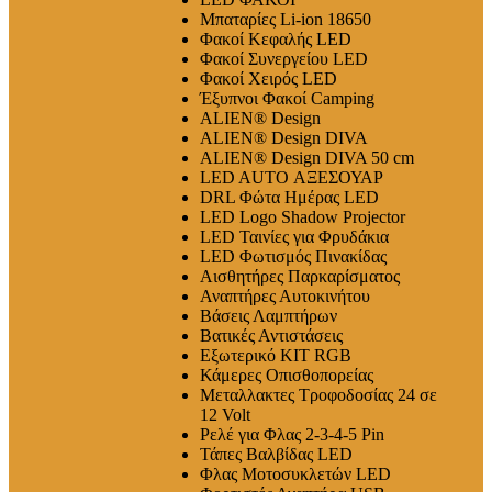
Μπαταρίες Li-ion 18650
Φακοί Κεφαλής LED
Φακοί Συνεργείου LED
Φακοί Χειρός LED
Έξυπνοι Φακοί Camping
ALIEN® Design
ALIEN® Design DIVA
ALIEN® Design DIVA 50 cm
LED AUTO ΑΞΕΣΟΥΑΡ
DRL Φώτα Ημέρας LED
LED Logo Shadow Projector
LED Ταινίες για Φρυδάκια
LED Φωτισμός Πινακίδας
Αισθητήρες Παρκαρίσματος
Αναπτήρες Αυτοκινήτου
Βάσεις Λαμπτήρων
Βατικές Αντιστάσεις
Εξωτερικό ΚΙΤ RGB
Κάμερες Οπισθοπορείας
Μεταλλακτες Τροφοδοσίας 24 σε
12 Volt
Ρελέ για Φλας 2-3-4-5 Pin
Τάπες Βαλβίδας LED
Φλας Μοτοσυκλετών LED