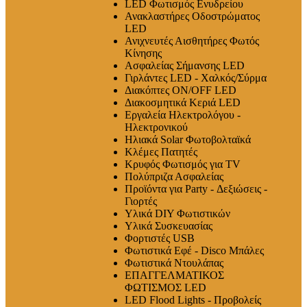
LED Φωτισμός Ενυδρείου
Ανακλαστήρες Οδοστρώματος
LED
Ανιχνευτές Αισθητήρες Φωτός
Κίνησης
Ασφαλείας Σήμανσης LED
Γιρλάντες LED - Χαλκός/Σύρμα
Διακόπτες ON/OFF LED
Διακοσμητικά Κεριά LED
Εργαλεία Ηλεκτρολόγου -
Ηλεκτρονικού
Ηλιακά Solar Φωτοβολταϊκά
Κλέμες Πατητές
Κρυφός Φωτισμός για TV
Πολύπριζα Ασφαλείας
Προϊόντα για Party - Δεξιώσεις -
Γιορτές
Υλικά DIY Φωτιστικών
Υλικά Συσκευασίας
Φορτιστές USB
Φωτιστικά Εφέ - Disco Μπάλες
Φωτιστικά Ντουλάπας
ΕΠΑΓΓΕΛΜΑΤΙΚΟΣ
ΦΩΤΙΣΜΟΣ LED
LED Flood Lights - Προβολείς