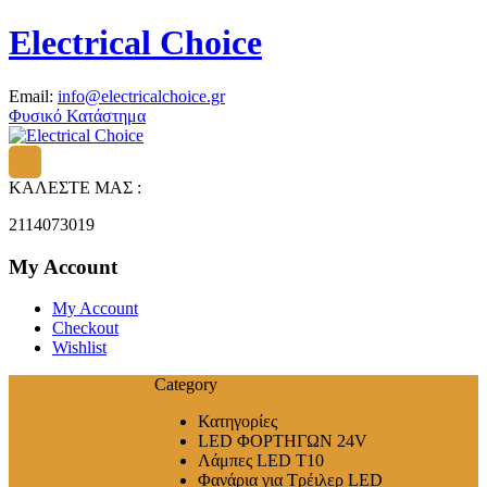
Electrical Choice
Email:
info@electricalchoice.gr
Φυσικό Κατάστημα
ΚΑΛΕΣΤΕ ΜΑΣ :
2114073019
My Account
My Account
Checkout
Wishlist
Category
Κατηγορίες
LED ΦΟΡΤΗΓΩΝ 24V
Λάμπες LED T10
Φανάρια για Τρέιλερ LED