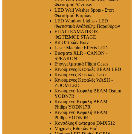
Φωτισμού Δέντρων
LED Wall Washer Spots - Σποτ
Φωτισμού Κτιρίων
LED Window Lights - LED
Φωτιστικά Ανάδειξης Παραθύρων
ΕΠΑΓΓΕΛΜΑΤΙΚΟΣ
ΦΩΤΙΣΜΟΣ STAGE
Kit Οπτικών Ινών
Laser Machine Effects LED
Βύσματα XLR - CANON -
SPEAKON
Επαγγελματικά Flight Cases
Κινούμενες Κεφαλές BEAM LED
Κινούμενες Κεφαλές Laser
Κινούμενες Κεφαλές WASH -
ZOOM LED
Κινούμενη Κεφαλή BEAM Osram
YODN7R
Κινούμενη Κεφαλή BEAM
Philips YODN17R
Κινούμενη Κεφαλή BEAM
Philips YODN9R
Κονσόλες Φωτισμού DMX512
Μηχανές Ειδικών Εφέ
Μπάρες LED Digital RGBW