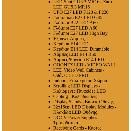
LED Spot GU5.3 MR16 - Σποτ
LED GU5.3 MR16
UFO E27 LED F120 & F220
Γλομπάκια E27 LED G45
Γλόμποι B22 LED A60
Γλόμποι E27 LED A60
Γλόμποι E27 LED High Bay
Έξυπνες Λάμπες
Κεράκια E14 LED
Κεράκια E14 LED Dimmable
Λάμπες LED E14 R50
Λάμπες Ψυγείου E14 LED
ΟΘΟΝΕΣ LED - VIDEO WALL
LED Video Wall Cabinets -
Οθόνες LED PRO
Indoor - Εσωτερικού Χώρου
Scrolling LED Displays -
Κυλιόμενες Πινακίδες LED
Cabling - Καλωδιώσεις
Display Stands - Βάσεις Οθόνης
32x16cm LED Display Modules -
Πλακίδια LED Οθόνης
DC 5V Power Supplies -
Τροφοδοτικά
Receiving Cards - Κάρτες