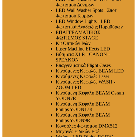
Φωτισμού Δέντρων
LED Wall Washer Spots - Σποτ
Φωτισμού Κτιρίων
LED Window Lights - LED
Φωτιστικά Ανάδειξης Παραθύρων
ΕΠΑΓΓΕΛΜΑΤΙΚΟΣ
ΦΩΤΙΣΜΟΣ STAGE
Kit Οπτικών Ινών
Laser Machine Effects LED
Βύσματα XLR - CANON -
SPEAKON
Επαγγελματικά Flight Cases
Κινούμενες Κεφαλές BEAM LED
Κινούμενες Κεφαλές Laser
Κινούμενες Κεφαλές WASH -
ZOOM LED
Κινούμενη Κεφαλή BEAM Osram
YODN7R
Κινούμενη Κεφαλή BEAM
Philips YODN17R
Κινούμενη Κεφαλή BEAM
Philips YODN9R
Κονσόλες Φωτισμού DMX512
Μηχανές Ειδικών Εφέ
Μπάρες LED Digital RGBW