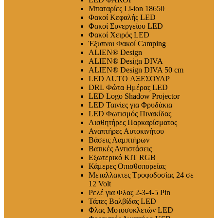
Μπαταρίες Li-ion 18650
Φακοί Κεφαλής LED
Φακοί Συνεργείου LED
Φακοί Χειρός LED
Έξυπνοι Φακοί Camping
ALIEN® Design
ALIEN® Design DIVA
ALIEN® Design DIVA 50 cm
LED AUTO ΑΞΕΣΟΥΑΡ
DRL Φώτα Ημέρας LED
LED Logo Shadow Projector
LED Ταινίες για Φρυδάκια
LED Φωτισμός Πινακίδας
Αισθητήρες Παρκαρίσματος
Αναπτήρες Αυτοκινήτου
Βάσεις Λαμπτήρων
Βατικές Αντιστάσεις
Εξωτερικό ΚΙΤ RGB
Κάμερες Οπισθοπορείας
Μεταλλακτες Τροφοδοσίας 24 σε
12 Volt
Ρελέ για Φλας 2-3-4-5 Pin
Τάπες Βαλβίδας LED
Φλας Μοτοσυκλετών LED