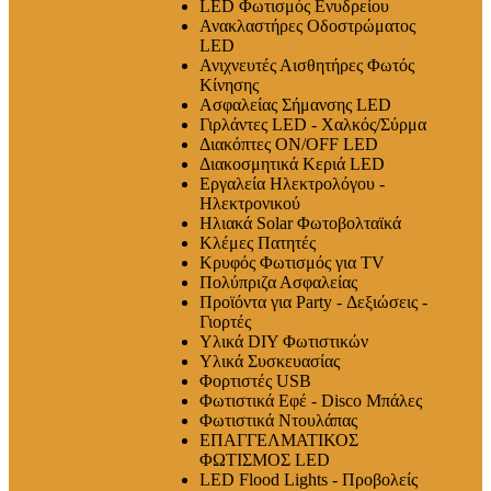
LED Φωτισμός Ενυδρείου
Ανακλαστήρες Οδοστρώματος
LED
Ανιχνευτές Αισθητήρες Φωτός
Κίνησης
Ασφαλείας Σήμανσης LED
Γιρλάντες LED - Χαλκός/Σύρμα
Διακόπτες ON/OFF LED
Διακοσμητικά Κεριά LED
Εργαλεία Ηλεκτρολόγου -
Ηλεκτρονικού
Ηλιακά Solar Φωτοβολταϊκά
Κλέμες Πατητές
Κρυφός Φωτισμός για TV
Πολύπριζα Ασφαλείας
Προϊόντα για Party - Δεξιώσεις -
Γιορτές
Υλικά DIY Φωτιστικών
Υλικά Συσκευασίας
Φορτιστές USB
Φωτιστικά Εφέ - Disco Μπάλες
Φωτιστικά Ντουλάπας
ΕΠΑΓΓΕΛΜΑΤΙΚΟΣ
ΦΩΤΙΣΜΟΣ LED
LED Flood Lights - Προβολείς