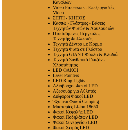
Καναλιών
Video Processors - Επεξεργαστές
Video
ΣΠΙΤΙ - ΚΗΠΟΣ
Κασπώ - Γλάστρες - Βάσεις
Τεχνητών Φυτών & Λουλουδιών
Πτυσσόμενες Πέργκολες
Τεχνητής Φυλλωσιάς
Τεχνητά Δέντρα με Κορμό
Τεχνητά Φυτά σε Γλάστρα
Τεχνητά GIANT Φύλλα & Κλαδιά
Τεχνητό Συνθετικό Γκαζόν -
Χλοοτάπητας
LED ΦΑΚΟΙ
Laser Pointers
LED Ring Lights
Αδιάβροχοι Φακοί LED
Αξεσουάρ για Αθλητές
Διάφοροι Φακοί LED
Έξυπνοι Φακοί Camping
Μπαταρίες Li-ion 18650
Φακοί Κεφαλής LED
Φακοί Ποδηλάτων LED
Φακοί Συνεργείου LED
Φακοί Χειρός LED