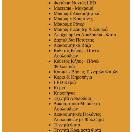
Φωτάκια Νυχτός LED
Macrame - Μακραμέ
Μακραμέ Διακοσμητικά
Μακραμέ Κουρτίνες
Μακραμέ Ράνερ
Μακραμέ Σουβέρ & Σουπλά
Αποξηραμένα Λουλούδια - Φυτά
Δαχτυλίδια Πετσέτας
Διακοσμητικά Βάζα
Κάθετος Κήπος - Πάνελ
Λουλουδιών
Κάθετος Κήπος - Πάνελ
Φυλλωσιάς
Κασπώ - Βάσεις Τεχνητών Φυτών
Κεριά & Κηροπήγια
LED Κεριά
Κεριά
Κηροπήγια
Τεχνητά Λουλούδια
Δακοσμητικά Μπουκέτα
Λουλουδιών
Διακοσμητικές Γιρλάντες
Λουλουδιών με Φύλλωμα
Τεχνητά Φυτά
Τεχνητά Κρεμαστά Φυτά