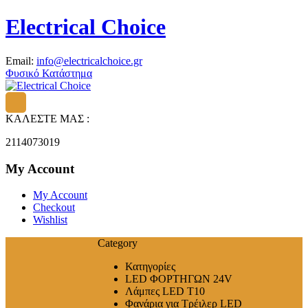
Electrical Choice
Email:
info@electricalchoice.gr
Φυσικό Κατάστημα
ΚΑΛΕΣΤΕ ΜΑΣ :
2114073019
My Account
My Account
Checkout
Wishlist
Category
Κατηγορίες
LED ΦΟΡΤΗΓΩΝ 24V
Λάμπες LED T10
Φανάρια για Τρέιλερ LED