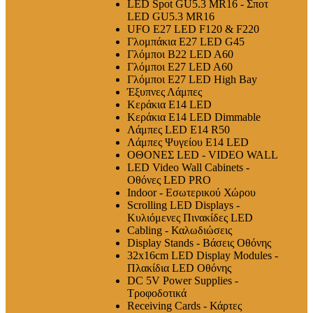
LED Spot GU5.3 MR16 - Σποτ
LED GU5.3 MR16
UFO E27 LED F120 & F220
Γλομπάκια E27 LED G45
Γλόμποι B22 LED A60
Γλόμποι E27 LED A60
Γλόμποι E27 LED High Bay
Έξυπνες Λάμπες
Κεράκια E14 LED
Κεράκια E14 LED Dimmable
Λάμπες LED E14 R50
Λάμπες Ψυγείου E14 LED
ΟΘΟΝΕΣ LED - VIDEO WALL
LED Video Wall Cabinets -
Οθόνες LED PRO
Indoor - Εσωτερικού Χώρου
Scrolling LED Displays -
Κυλιόμενες Πινακίδες LED
Cabling - Καλωδιώσεις
Display Stands - Βάσεις Οθόνης
32x16cm LED Display Modules -
Πλακίδια LED Οθόνης
DC 5V Power Supplies -
Τροφοδοτικά
Receiving Cards - Κάρτες