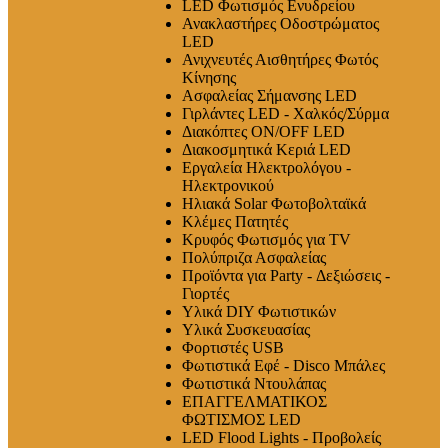
LED Φωτισμός Ενυδρείου
Ανακλαστήρες Οδοστρώματος
LED
Ανιχνευτές Αισθητήρες Φωτός
Κίνησης
Ασφαλείας Σήμανσης LED
Γιρλάντες LED - Χαλκός/Σύρμα
Διακόπτες ON/OFF LED
Διακοσμητικά Κεριά LED
Εργαλεία Ηλεκτρολόγου -
Ηλεκτρονικού
Ηλιακά Solar Φωτοβολταϊκά
Κλέμες Πατητές
Κρυφός Φωτισμός για TV
Πολύπριζα Ασφαλείας
Προϊόντα για Party - Δεξιώσεις -
Γιορτές
Υλικά DIY Φωτιστικών
Υλικά Συσκευασίας
Φορτιστές USB
Φωτιστικά Εφέ - Disco Μπάλες
Φωτιστικά Ντουλάπας
ΕΠΑΓΓΕΛΜΑΤΙΚΟΣ
ΦΩΤΙΣΜΟΣ LED
LED Flood Lights - Προβολείς