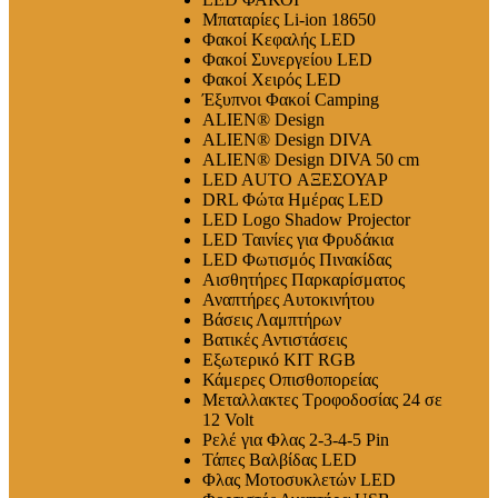
Μπαταρίες Li-ion 18650
Φακοί Κεφαλής LED
Φακοί Συνεργείου LED
Φακοί Χειρός LED
Έξυπνοι Φακοί Camping
ALIEN® Design
ALIEN® Design DIVA
ALIEN® Design DIVA 50 cm
LED AUTO ΑΞΕΣΟΥΑΡ
DRL Φώτα Ημέρας LED
LED Logo Shadow Projector
LED Ταινίες για Φρυδάκια
LED Φωτισμός Πινακίδας
Αισθητήρες Παρκαρίσματος
Αναπτήρες Αυτοκινήτου
Βάσεις Λαμπτήρων
Βατικές Αντιστάσεις
Εξωτερικό ΚΙΤ RGB
Κάμερες Οπισθοπορείας
Μεταλλακτες Τροφοδοσίας 24 σε
12 Volt
Ρελέ για Φλας 2-3-4-5 Pin
Τάπες Βαλβίδας LED
Φλας Μοτοσυκλετών LED