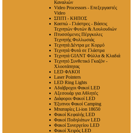
Καναλιών
Video Processors - Επεξεργαστές
Video
ΣΠΙΤΙ - ΚΗΠΟΣ
Κασπώ - Γλάστρες - Βάσεις
Τεχνητών Φυτών & Λουλουδιών
Πτυσσόμενες Πέργκολες
Τεχνητής Φυλλωσιάς
Τεχνητά Δέντρα με Κορμό
Τεχνητά Φυτά σε Γλάστρα
Τεχνητά GIANT Φύλλα & Κλαδιά
Τεχνητό Συνθετικό Γκαζόν -
Χλοοτάπητας
LED ΦΑΚΟΙ
Laser Pointers
LED Ring Lights
Αδιάβροχοι Φακοί LED
Αξεσουάρ για Αθλητές
Διάφοροι Φακοί LED
Έξυπνοι Φακοί Camping
Μπαταρίες Li-ion 18650
Φακοί Κεφαλής LED
Φακοί Ποδηλάτων LED
Φακοί Συνεργείου LED
Φακοί Χειρός LED