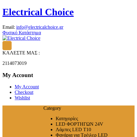
Electrical Choice
Email:
info@electricalchoice.gr
Φυσικό Κατάστημα
ΚΑΛΕΣΤΕ ΜΑΣ :
2114073019
My Account
My Account
Checkout
Wishlist
Category
Κατηγορίες
LED ΦΟΡΤΗΓΩΝ 24V
Λάμπες LED T10
Φανάρια για Τρέιλερ LED