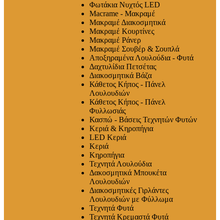
Φωτάκια Νυχτός LED
Macrame - Μακραμέ
Μακραμέ Διακοσμητικά
Μακραμέ Κουρτίνες
Μακραμέ Ράνερ
Μακραμέ Σουβέρ & Σουπλά
Αποξηραμένα Λουλούδια - Φυτά
Δαχτυλίδια Πετσέτας
Διακοσμητικά Βάζα
Κάθετος Κήπος - Πάνελ
Λουλουδιών
Κάθετος Κήπος - Πάνελ
Φυλλωσιάς
Κασπώ - Βάσεις Τεχνητών Φυτών
Κεριά & Κηροπήγια
LED Κεριά
Κεριά
Κηροπήγια
Τεχνητά Λουλούδια
Δακοσμητικά Μπουκέτα
Λουλουδιών
Διακοσμητικές Γιρλάντες
Λουλουδιών με Φύλλωμα
Τεχνητά Φυτά
Τεχνητά Κρεμαστά Φυτά