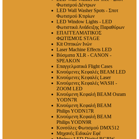
Φωτισμού Δέντρων
LED Wall Washer Spots - Σποτ
Φωτισμού Κτιρίων
LED Window Lights - LED
Φωτιστικά Ανάδειξης Παραθύρων
ΕΠΑΓΓΕΛΜΑΤΙΚΟΣ
ΦΩΤΙΣΜΟΣ STAGE
Kit Οπτικών Ινών
Laser Machine Effects LED
Βύσματα XLR - CANON -
SPEAKON
Επαγγελματικά Flight Cases
Κινούμενες Κεφαλές BEAM LED
Κινούμενες Κεφαλές Laser
Κινούμενες Κεφαλές WASH -
ZOOM LED
Κινούμενη Κεφαλή BEAM Osram
YODN7R
Κινούμενη Κεφαλή BEAM
Philips YODN17R
Κινούμενη Κεφαλή BEAM
Philips YODN9R
Κονσόλες Φωτισμού DMX512
Μηχανές Ειδικών Εφέ
Μπάρες LED Digital RGBW