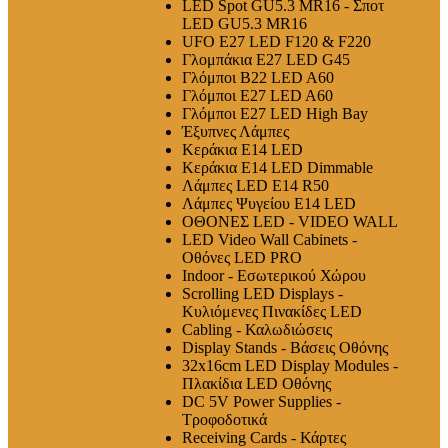
LED Spot GU5.3 MR16 - Σποτ
LED GU5.3 MR16
UFO E27 LED F120 & F220
Γλομπάκια E27 LED G45
Γλόμποι B22 LED A60
Γλόμποι E27 LED A60
Γλόμποι E27 LED High Bay
Έξυπνες Λάμπες
Κεράκια E14 LED
Κεράκια E14 LED Dimmable
Λάμπες LED E14 R50
Λάμπες Ψυγείου E14 LED
ΟΘΟΝΕΣ LED - VIDEO WALL
LED Video Wall Cabinets -
Οθόνες LED PRO
Indoor - Εσωτερικού Χώρου
Scrolling LED Displays -
Κυλιόμενες Πινακίδες LED
Cabling - Καλωδιώσεις
Display Stands - Βάσεις Οθόνης
32x16cm LED Display Modules -
Πλακίδια LED Οθόνης
DC 5V Power Supplies -
Τροφοδοτικά
Receiving Cards - Κάρτες