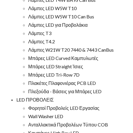
Λάμπες LED W5W T10
Λάμπες LED W5W T10 Can Bus
Λάμπες LED για Προβολάκια
Λάμπες T3
Λάμπες T4.2
Λάμπες W21W T20 7440 & 7443 CanBus
Μπάρες LED Curved Καμπυλωτές
Μπάρες LED Straight Ίσιες
Μπάρες LED Tri-Row 7D
Πλακέτες Πλαφονιέρας PCB LED
Πλεξούδα - Βάσεις για Μπάρες LED
LED ΠΡΟΒΟΛΕΙΣ
Φορητοί Προβολείς LED Εργασίας
Wall Washer LED
Ανταλλακτικά Προβολέων Τύπου COB
Καμπάνες High Bay LED