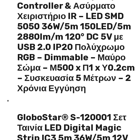
Controller & Ασύρματο
Χειριστήριο IR – LED SMD
5050 36W/5m 150LED/5m
2880lm/m 120° DC 5V με
USB 2.0 IP20 Πολύχρωμο
RGB – Dimmable – Μαύρο
Σώμα – Μ500 x Π1 x Υ0.2cm
– Συσκευασία 5 Μέτρων – 2
Χρόνια Εγγύηση
GloboStar® S-120001 Σετ
Ταινία LED Digital Magic
Strip IC3 5m 36W/5m 12V