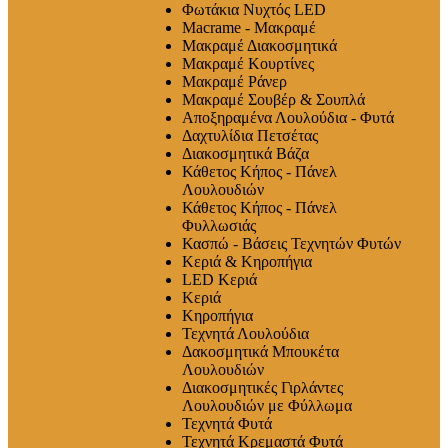
Φωτάκια Νυχτός LED
Macrame - Μακραμέ
Μακραμέ Διακοσμητικά
Μακραμέ Κουρτίνες
Μακραμέ Ράνερ
Μακραμέ Σουβέρ & Σουπλά
Αποξηραμένα Λουλούδια - Φυτά
Δαχτυλίδια Πετσέτας
Διακοσμητικά Βάζα
Κάθετος Κήπος - Πάνελ
Λουλουδιών
Κάθετος Κήπος - Πάνελ
Φυλλωσιάς
Κασπώ - Βάσεις Τεχνητών Φυτών
Κεριά & Κηροπήγια
LED Κεριά
Κεριά
Κηροπήγια
Τεχνητά Λουλούδια
Δακοσμητικά Μπουκέτα
Λουλουδιών
Διακοσμητικές Γιρλάντες
Λουλουδιών με Φύλλωμα
Τεχνητά Φυτά
Τεχνητά Κρεμαστά Φυτά