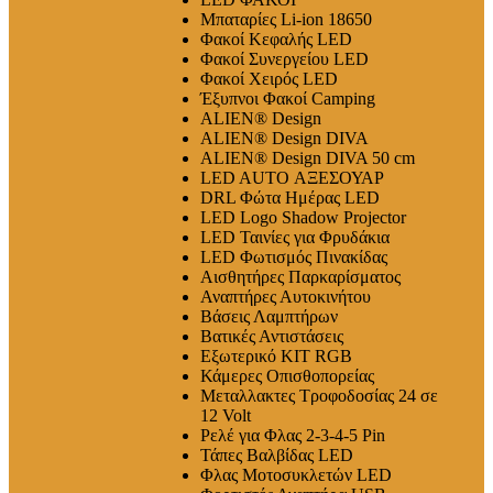
Μπαταρίες Li-ion 18650
Φακοί Κεφαλής LED
Φακοί Συνεργείου LED
Φακοί Χειρός LED
Έξυπνοι Φακοί Camping
ALIEN® Design
ALIEN® Design DIVA
ALIEN® Design DIVA 50 cm
LED AUTO ΑΞΕΣΟΥΑΡ
DRL Φώτα Ημέρας LED
LED Logo Shadow Projector
LED Ταινίες για Φρυδάκια
LED Φωτισμός Πινακίδας
Αισθητήρες Παρκαρίσματος
Αναπτήρες Αυτοκινήτου
Βάσεις Λαμπτήρων
Βατικές Αντιστάσεις
Εξωτερικό ΚΙΤ RGB
Κάμερες Οπισθοπορείας
Μεταλλακτες Τροφοδοσίας 24 σε
12 Volt
Ρελέ για Φλας 2-3-4-5 Pin
Τάπες Βαλβίδας LED
Φλας Μοτοσυκλετών LED