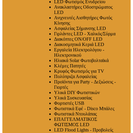
LED Φωτισμός Ενυδρείου
Ανακλαστήρες Οδοστρώματος
LED
Ανιχνευτές Αισθητήρες Φωτός
Κίνησης
Ασφαλείας Σήμανσης LED
Γιρλάντες LED - Χαλκός/Σύρμα
Διακόπτες ON/OFF LED
Διακοσμητικά Κεριά LED
Εργαλεία Ηλεκτρολόγου -
Ηλεκτρονικού
Ηλιακά Solar Φωτοβολταϊκά
Κλέμες Πατητές
Κρυφός Φωτισμός για TV
Πολύπριζα Ασφαλείας
Προϊόντα για Party - Δεξιώσεις -
Γιορτές
Υλικά DIY Φωτιστικών
Υλικά Συσκευασίας
Φορτιστές USB
Φωτιστικά Εφέ - Disco Μπάλες
Φωτιστικά Ντουλάπας
ΕΠΑΓΓΕΛΜΑΤΙΚΟΣ
ΦΩΤΙΣΜΟΣ LED
LED Flood Lights - Προβολείς