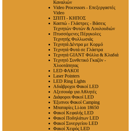
Καναλιών
Video Processors - Επεξεργαστές
Video
ΣΠΙΤΙ - ΚΗΠΟΣ
Κασπώ - Γλάστρες - Βάσεις
Τεχνητών Φυτών & Λουλουδιών
Πτυσσόμενες Πέργκολες
Τεχνητής Φυλλωσιάς
Τεχνητά Δέντρα με Κορμό
Τεχνητά Φυτά σε Γλάστρα
Τεχνητά GIANT Φύλλα & Κλαδιά
Τεχνητό Συνθετικό Γκαζόν -
Χλοοτάπητας
LED ΦΑΚΟΙ
Laser Pointers
LED Ring Lights
Αδιάβροχοι Φακοί LED
Αξεσουάρ για Αθλητές
Διάφοροι Φακοί LED
Έξυπνοι Φακοί Camping
Μπαταρίες Li-ion 18650
Φακοί Κεφαλής LED
Φακοί Ποδηλάτων LED
Φακοί Συνεργείου LED
Φακοί Χειρός LED