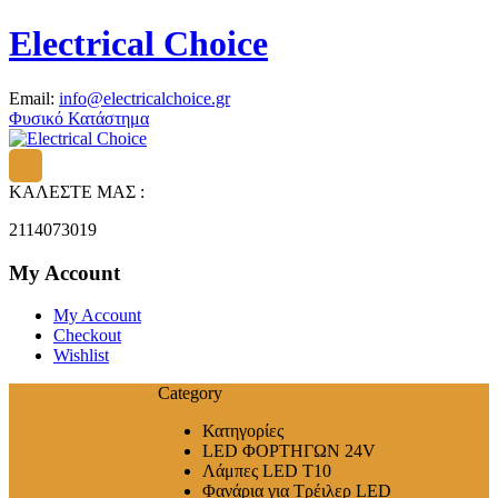
Electrical Choice
Email:
info@electricalchoice.gr
Φυσικό Κατάστημα
ΚΑΛΕΣΤΕ ΜΑΣ :
2114073019
My Account
My Account
Checkout
Wishlist
Category
Κατηγορίες
LED ΦΟΡΤΗΓΩΝ 24V
Λάμπες LED T10
Φανάρια για Τρέιλερ LED