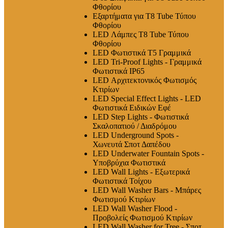
Φθορίου
Εξαρτήματα για T8 Tube Τύπου
Φθορίου
LED Λάμπες Τ8 Tube Τύπου
Φθορίου
LED Φωτιστικά T5 Γραμμικά
LED Tri-Proof Lights - Γραμμικά
Φωτιστικά IP65
LED Αρχιτεκτονικός Φωτισμός
Κτιρίων
LED Special Effect Lights - LED
Φωτιστικά Ειδικών Εφέ
LED Step Lights - Φωτιστικά
Σκαλοπατιού / Διαδρόμου
LED Underground Spots -
Χωνευτά Σποτ Δαπέδου
LED Underwater Fountain Spots -
Υποβρύχια Φωτιστικά
LED Wall Lights - Εξωτερικά
Φωτιστικά Τοίχου
LED Wall Washer Bars - Μπάρες
Φωτισμού Κτιρίων
LED Wall Washer Flood -
Προβολείς Φωτισμού Κτιρίων
LED Wall Washer for Tree - Σποτ