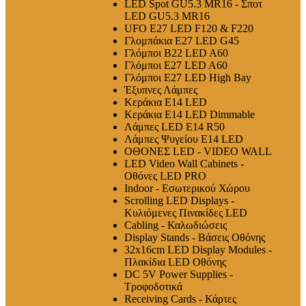
LED Spot GU5.3 MR16 - Σποτ
LED GU5.3 MR16
UFO E27 LED F120 & F220
Γλομπάκια E27 LED G45
Γλόμποι B22 LED A60
Γλόμποι E27 LED A60
Γλόμποι E27 LED High Bay
Έξυπνες Λάμπες
Κεράκια E14 LED
Κεράκια E14 LED Dimmable
Λάμπες LED E14 R50
Λάμπες Ψυγείου E14 LED
ΟΘΟΝΕΣ LED - VIDEO WALL
LED Video Wall Cabinets -
Οθόνες LED PRO
Indoor - Εσωτερικού Χώρου
Scrolling LED Displays -
Κυλιόμενες Πινακίδες LED
Cabling - Καλωδιώσεις
Display Stands - Βάσεις Οθόνης
32x16cm LED Display Modules -
Πλακίδια LED Οθόνης
DC 5V Power Supplies -
Τροφοδοτικά
Receiving Cards - Κάρτες