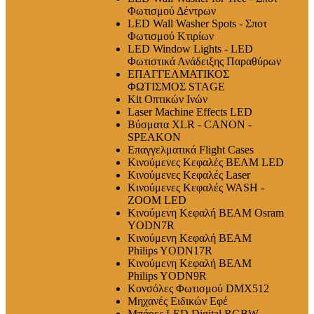
Φωτισμού Δέντρων
LED Wall Washer Spots - Σποτ
Φωτισμού Κτιρίων
LED Window Lights - LED
Φωτιστικά Ανάδειξης Παραθύρων
ΕΠΑΓΓΕΛΜΑΤΙΚΟΣ
ΦΩΤΙΣΜΟΣ STAGE
Kit Οπτικών Ινών
Laser Machine Effects LED
Βύσματα XLR - CANON -
SPEAKON
Επαγγελματικά Flight Cases
Κινούμενες Κεφαλές BEAM LED
Κινούμενες Κεφαλές Laser
Κινούμενες Κεφαλές WASH -
ZOOM LED
Κινούμενη Κεφαλή BEAM Osram
YODN7R
Κινούμενη Κεφαλή BEAM
Philips YODN17R
Κινούμενη Κεφαλή BEAM
Philips YODN9R
Κονσόλες Φωτισμού DMX512
Μηχανές Ειδικών Εφέ
Μπάρες LED Digital RGBW