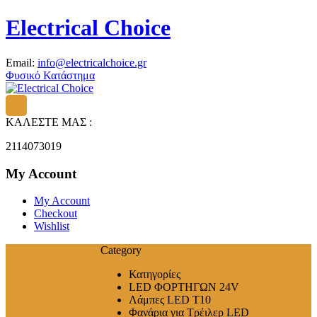
Electrical Choice
Email:
info@electricalchoice.gr
Φυσικό Κατάστημα
ΚΑΛΕΣΤΕ ΜΑΣ :
2114073019
My Account
My Account
Checkout
Wishlist
Category
Κατηγορίες
LED ΦΟΡΤΗΓΩΝ 24V
Λάμπες LED T10
Φανάρια για Τρέιλερ LED