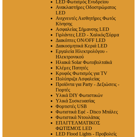
LED Φωτισμός Ενυδρείου
Ανακλαστήρες Οδοστρώματος
LED
Ανιχνευτές Αισθητήρες Φωτός
Κίνησης
Ασφαλείας Σήμανσης LED
Γιρλάντες LED - Χαλκός/Σύρμα
Διακόπτες ON/OFF LED
Διακοσμητικά Κεριά LED
Εργαλεία Ηλεκτρολόγου -
Ηλεκτρονικού
Ηλιακά Solar Φωτοβολταϊκά
Κλέμες Πατητές
Κρυφός Φωτισμός για TV
Πολύπριζα Ασφαλείας
Προϊόντα για Party - Δεξιώσεις -
Γιορτές
Υλικά DIY Φωτιστικών
Υλικά Συσκευασίας
Φορτιστές USB
Φωτιστικά Εφέ - Disco Μπάλες
Φωτιστικά Ντουλάπας
ΕΠΑΓΓΕΛΜΑΤΙΚΟΣ
ΦΩΤΙΣΜΟΣ LED
LED Flood Lights - Προβολείς