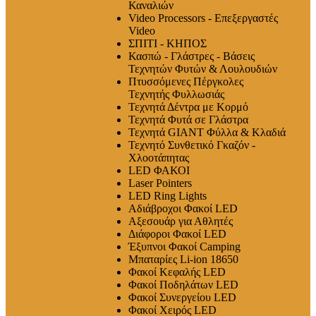
Καναλιών
Video Processors - Επεξεργαστές
Video
ΣΠΙΤΙ - ΚΗΠΟΣ
Κασπώ - Γλάστρες - Βάσεις
Τεχνητών Φυτών & Λουλουδιών
Πτυσσόμενες Πέργκολες
Τεχνητής Φυλλωσιάς
Τεχνητά Δέντρα με Κορμό
Τεχνητά Φυτά σε Γλάστρα
Τεχνητά GIANT Φύλλα & Κλαδιά
Τεχνητό Συνθετικό Γκαζόν -
Χλοοτάπητας
LED ΦΑΚΟΙ
Laser Pointers
LED Ring Lights
Αδιάβροχοι Φακοί LED
Αξεσουάρ για Αθλητές
Διάφοροι Φακοί LED
Έξυπνοι Φακοί Camping
Μπαταρίες Li-ion 18650
Φακοί Κεφαλής LED
Φακοί Ποδηλάτων LED
Φακοί Συνεργείου LED
Φακοί Χειρός LED