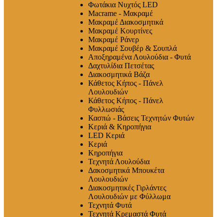
Φωτάκια Νυχτός LED
Macrame - Μακραμέ
Μακραμέ Διακοσμητικά
Μακραμέ Κουρτίνες
Μακραμέ Ράνερ
Μακραμέ Σουβέρ & Σουπλά
Αποξηραμένα Λουλούδια - Φυτά
Δαχτυλίδια Πετσέτας
Διακοσμητικά Βάζα
Κάθετος Κήπος - Πάνελ
Λουλουδιών
Κάθετος Κήπος - Πάνελ
Φυλλωσιάς
Κασπώ - Βάσεις Τεχνητών Φυτών
Κεριά & Κηροπήγια
LED Κεριά
Κεριά
Κηροπήγια
Τεχνητά Λουλούδια
Δακοσμητικά Μπουκέτα
Λουλουδιών
Διακοσμητικές Γιρλάντες
Λουλουδιών με Φύλλωμα
Τεχνητά Φυτά
Τεχνητά Κρεμαστά Φυτά