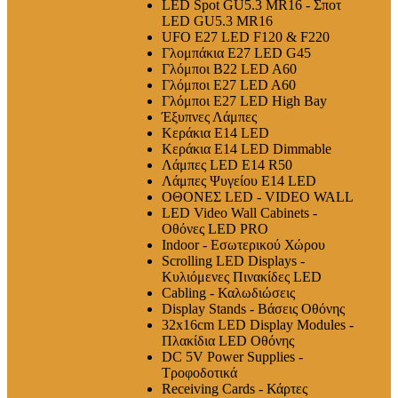
LED Spot GU5.3 MR16 - Σποτ
LED GU5.3 MR16
UFO E27 LED F120 & F220
Γλομπάκια E27 LED G45
Γλόμποι B22 LED A60
Γλόμποι E27 LED A60
Γλόμποι E27 LED High Bay
Έξυπνες Λάμπες
Κεράκια E14 LED
Κεράκια E14 LED Dimmable
Λάμπες LED E14 R50
Λάμπες Ψυγείου E14 LED
ΟΘΟΝΕΣ LED - VIDEO WALL
LED Video Wall Cabinets -
Οθόνες LED PRO
Indoor - Εσωτερικού Χώρου
Scrolling LED Displays -
Κυλιόμενες Πινακίδες LED
Cabling - Καλωδιώσεις
Display Stands - Βάσεις Οθόνης
32x16cm LED Display Modules -
Πλακίδια LED Οθόνης
DC 5V Power Supplies -
Τροφοδοτικά
Receiving Cards - Κάρτες