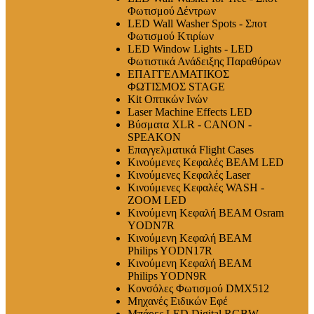
Φωτισμού Δέντρων
LED Wall Washer Spots - Σποτ
Φωτισμού Κτιρίων
LED Window Lights - LED
Φωτιστικά Ανάδειξης Παραθύρων
ΕΠΑΓΓΕΛΜΑΤΙΚΟΣ
ΦΩΤΙΣΜΟΣ STAGE
Kit Οπτικών Ινών
Laser Machine Effects LED
Βύσματα XLR - CANON -
SPEAKON
Επαγγελματικά Flight Cases
Κινούμενες Κεφαλές BEAM LED
Κινούμενες Κεφαλές Laser
Κινούμενες Κεφαλές WASH -
ZOOM LED
Κινούμενη Κεφαλή BEAM Osram
YODN7R
Κινούμενη Κεφαλή BEAM
Philips YODN17R
Κινούμενη Κεφαλή BEAM
Philips YODN9R
Κονσόλες Φωτισμού DMX512
Μηχανές Ειδικών Εφέ
Μπάρες LED Digital RGBW