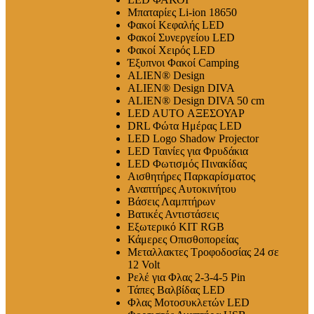
Μπαταρίες Li-ion 18650
Φακοί Κεφαλής LED
Φακοί Συνεργείου LED
Φακοί Χειρός LED
Έξυπνοι Φακοί Camping
ALIEN® Design
ALIEN® Design DIVA
ALIEN® Design DIVA 50 cm
LED AUTO ΑΞΕΣΟΥΑΡ
DRL Φώτα Ημέρας LED
LED Logo Shadow Projector
LED Ταινίες για Φρυδάκια
LED Φωτισμός Πινακίδας
Αισθητήρες Παρκαρίσματος
Αναπτήρες Αυτοκινήτου
Βάσεις Λαμπτήρων
Βατικές Αντιστάσεις
Εξωτερικό ΚΙΤ RGB
Κάμερες Οπισθοπορείας
Μεταλλακτες Τροφοδοσίας 24 σε
12 Volt
Ρελέ για Φλας 2-3-4-5 Pin
Τάπες Βαλβίδας LED
Φλας Μοτοσυκλετών LED