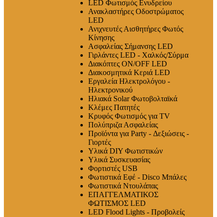
LED Φωτισμός Ενυδρείου
Ανακλαστήρες Οδοστρώματος
LED
Ανιχνευτές Αισθητήρες Φωτός
Κίνησης
Ασφαλείας Σήμανσης LED
Γιρλάντες LED - Χαλκός/Σύρμα
Διακόπτες ON/OFF LED
Διακοσμητικά Κεριά LED
Εργαλεία Ηλεκτρολόγου -
Ηλεκτρονικού
Ηλιακά Solar Φωτοβολταϊκά
Κλέμες Πατητές
Κρυφός Φωτισμός για TV
Πολύπριζα Ασφαλείας
Προϊόντα για Party - Δεξιώσεις -
Γιορτές
Υλικά DIY Φωτιστικών
Υλικά Συσκευασίας
Φορτιστές USB
Φωτιστικά Εφέ - Disco Μπάλες
Φωτιστικά Ντουλάπας
ΕΠΑΓΓΕΛΜΑΤΙΚΟΣ
ΦΩΤΙΣΜΟΣ LED
LED Flood Lights - Προβολείς