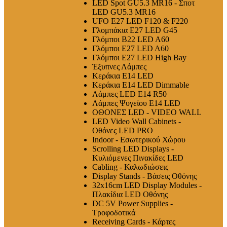
LED Spot GU5.3 MR16 - Σποτ
LED GU5.3 MR16
UFO E27 LED F120 & F220
Γλομπάκια E27 LED G45
Γλόμποι B22 LED A60
Γλόμποι E27 LED A60
Γλόμποι E27 LED High Bay
Έξυπνες Λάμπες
Κεράκια E14 LED
Κεράκια E14 LED Dimmable
Λάμπες LED E14 R50
Λάμπες Ψυγείου E14 LED
ΟΘΟΝΕΣ LED - VIDEO WALL
LED Video Wall Cabinets -
Οθόνες LED PRO
Indoor - Εσωτερικού Χώρου
Scrolling LED Displays -
Κυλιόμενες Πινακίδες LED
Cabling - Καλωδιώσεις
Display Stands - Βάσεις Οθόνης
32x16cm LED Display Modules -
Πλακίδια LED Οθόνης
DC 5V Power Supplies -
Τροφοδοτικά
Receiving Cards - Κάρτες