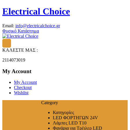
Electrical Choice
Email:
info@electricalchoice.gr
Φυσικό Κατάστημα
ΚΑΛΕΣΤΕ ΜΑΣ :
2114073019
My Account
My Account
Checkout
Wishlist
Category
Κατηγορίες
LED ΦΟΡΤΗΓΩΝ 24V
Λάμπες LED T10
Φανάρια για Τρέιλερ LED