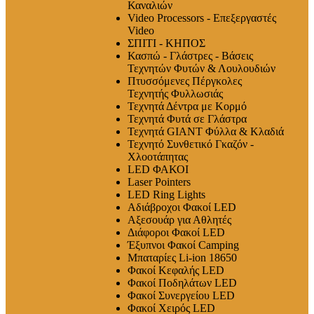
Καναλιών
Video Processors - Επεξεργαστές
Video
ΣΠΙΤΙ - ΚΗΠΟΣ
Κασπώ - Γλάστρες - Βάσεις
Τεχνητών Φυτών & Λουλουδιών
Πτυσσόμενες Πέργκολες
Τεχνητής Φυλλωσιάς
Τεχνητά Δέντρα με Κορμό
Τεχνητά Φυτά σε Γλάστρα
Τεχνητά GIANT Φύλλα & Κλαδιά
Τεχνητό Συνθετικό Γκαζόν -
Χλοοτάπητας
LED ΦΑΚΟΙ
Laser Pointers
LED Ring Lights
Αδιάβροχοι Φακοί LED
Αξεσουάρ για Αθλητές
Διάφοροι Φακοί LED
Έξυπνοι Φακοί Camping
Μπαταρίες Li-ion 18650
Φακοί Κεφαλής LED
Φακοί Ποδηλάτων LED
Φακοί Συνεργείου LED
Φακοί Χειρός LED