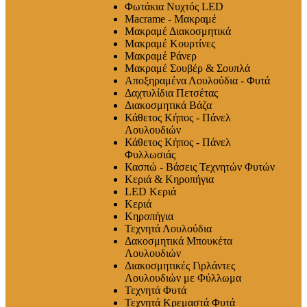
Φωτάκια Νυχτός LED
Macrame - Μακραμέ
Μακραμέ Διακοσμητικά
Μακραμέ Κουρτίνες
Μακραμέ Ράνερ
Μακραμέ Σουβέρ & Σουπλά
Αποξηραμένα Λουλούδια - Φυτά
Δαχτυλίδια Πετσέτας
Διακοσμητικά Βάζα
Κάθετος Κήπος - Πάνελ
Λουλουδιών
Κάθετος Κήπος - Πάνελ
Φυλλωσιάς
Κασπώ - Βάσεις Τεχνητών Φυτών
Κεριά & Κηροπήγια
LED Κεριά
Κεριά
Κηροπήγια
Τεχνητά Λουλούδια
Δακοσμητικά Μπουκέτα
Λουλουδιών
Διακοσμητικές Γιρλάντες
Λουλουδιών με Φύλλωμα
Τεχνητά Φυτά
Τεχνητά Κρεμαστά Φυτά