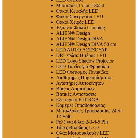
Μπαταρίες Li-ion 18650
Φακοί Κεφαλής LED
Φακοί Συνεργείου LED
Φακοί Χειρός LED
Έξυπνοι Φακοί Camping
ALIEN® Design
ALIEN® Design DIVA
ALIEN® Design DIVA 50 cm
LED AUTO ΑΞΕΣΟΥΑΡ
DRL Φώτα Ημέρας LED
LED Logo Shadow Projector
LED Ταινίες για Φρυδάκια
LED Φωτισμός Πινακίδας
Αισθητήρες Παρκαρίσματος
Αναπτήρες Αυτοκινήτου
Βάσεις Λαμπτήρων
Βατικές Αντιστάσεις
Εξωτερικό ΚΙΤ RGB
Κάμερες Οπισθοπορείας
Μεταλλακτες Τροφοδοσίας 24 σε
12 Volt
Ρελέ για Φλας 2-3-4-5 Pin
Τάπες Βαλβίδας LED
Φλας Μοτοσυκλετών LED