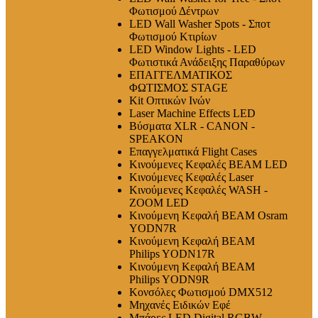
Φωτισμού Δέντρων
LED Wall Washer Spots - Σποτ
Φωτισμού Κτιρίων
LED Window Lights - LED
Φωτιστικά Ανάδειξης Παραθύρων
ΕΠΑΓΓΕΛΜΑΤΙΚΟΣ
ΦΩΤΙΣΜΟΣ STAGE
Kit Οπτικών Ινών
Laser Machine Effects LED
Βύσματα XLR - CANON -
SPEAKON
Επαγγελματικά Flight Cases
Κινούμενες Κεφαλές BEAM LED
Κινούμενες Κεφαλές Laser
Κινούμενες Κεφαλές WASH -
ZOOM LED
Κινούμενη Κεφαλή BEAM Osram
YODN7R
Κινούμενη Κεφαλή BEAM
Philips YODN17R
Κινούμενη Κεφαλή BEAM
Philips YODN9R
Κονσόλες Φωτισμού DMX512
Μηχανές Ειδικών Εφέ
Μπάρες LED Digital RGBW