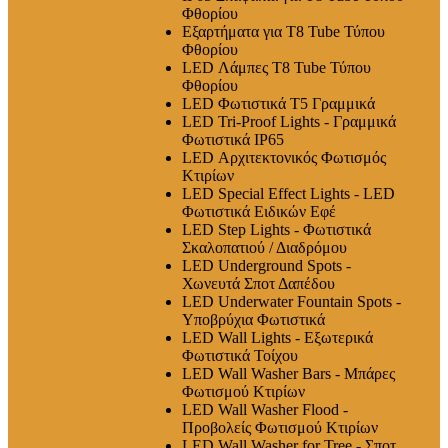
Φθορίου
Εξαρτήματα για T8 Tube Τύπου
Φθορίου
LED Λάμπες Τ8 Tube Τύπου
Φθορίου
LED Φωτιστικά T5 Γραμμικά
LED Tri-Proof Lights - Γραμμικά
Φωτιστικά IP65
LED Αρχιτεκτονικός Φωτισμός
Κτιρίων
LED Special Effect Lights - LED
Φωτιστικά Ειδικών Εφέ
LED Step Lights - Φωτιστικά
Σκαλοπατιού / Διαδρόμου
LED Underground Spots -
Χωνευτά Σποτ Δαπέδου
LED Underwater Fountain Spots -
Υποβρύχια Φωτιστικά
LED Wall Lights - Εξωτερικά
Φωτιστικά Τοίχου
LED Wall Washer Bars - Μπάρες
Φωτισμού Κτιρίων
LED Wall Washer Flood -
Προβολείς Φωτισμού Κτιρίων
LED Wall Washer for Tree - Σποτ