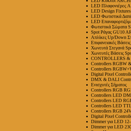
LED Κύκλοι ARCH
LED Πλαφονιέρες 
LED Design Fixtur
LED Φωτιστικά Δα
LED Επαναφορτιζόμ
Φωτιστικά Σώματα 
Spot Ράγας GU10 
Απλίκες Up/Down Σ
Επιφανειακές Βάσε
Χωνευτά Στεγανά S
Χωνευτές Βάσεις S
CONTROLLERS &
Controllers RGB
Controllers RGBW
Digital Pixel Contr
DMX & DALI Contro
Ενισχυτές Σήματος
Controllers RGB
Controllers LED 
Controllers LED RG
Controllers LED 
Controllers RGB
Digital Pixel Controll
Dimmer για LED 12-
Dimmer για LED 230