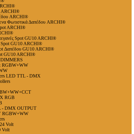
I®
ARCHI®
es ARCHI®
πέδου ARCHI®
ενα Φωτιστικά Δαπέδου ARCHI®
Spot ARCHI®
ARCHI®
τεγανές Spot GU10 ARCHI®
ις Spot GU10 ARCHI®
pot Δαπέδου GU10 ARCHI®
pot GU10 ARCHI®
 DIMMERS
W & RGBW+WW
+WW
ollers LED TTL - DMX
llers
 RGBW+WW+CCT
DMX RGB
B
TTL - DMX OUTPUT
 24V RGBW+WW
ers
24 Volt
 Volt