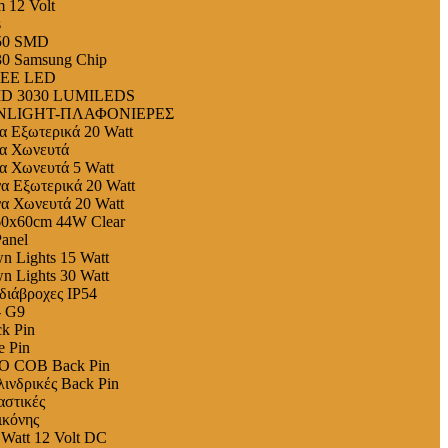
 12 Volt
s
050 SMD
30 Samsung Chip
REE LED
MD 3030 LUMILEDS
NLIGHT-ΠΛΑΦΟΝΙΕΡΕΣ
α Εξωτερικά 20 Watt
λα Χωνευτά
α Χωνευτά 5 Watt
α Εξωτερικά 20 Watt
α Χωνευτά 20 Watt
60x60cm 44W Clear
anel
 Lights 15 Watt
 Lights 30 Watt
ιάβροχες IP54
 G9
k Pin
 Pin
O COB Back Pin
νδρικές Back Pin
στικές
ικόνης
Watt 12 Volt DC