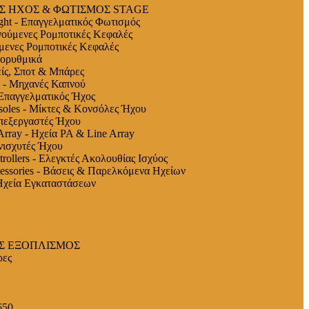
Σ ΗΧΟΣ & ΦΩΤΙΣΜΟΣ STAGE
ight - Επαγγελματικός Φωτισμός
ύμενες Ρομποτικές Κεφαλές
ενες Ρομποτικές Κεφαλές
ορυθμικά
ίς, Σποτ & Μπάρες
 Μηχανές Καπνού
- Επαγγελματικός Ήχος
soles - Μίκτες & Κονσόλες Ήχου
Επεξεργαστές Ήχου
Array - Ηχεία PA & Line Array
Ενισχυτές Ήχου
rollers - Ελεγκτές Ακολουθίας Ισχύος
essories - Βάσεις & Παρελκόμενα Ηχείων
- Ηχεία Εγκαταστάσεων
Σ ΕΞΟΠΛΙΣΜΟΣ
ρες
650