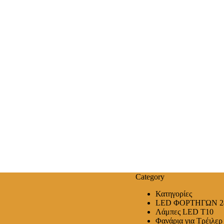
Category
Κατηγορίες
LED ΦΟΡΤΗΓΩΝ 2
Λάμπες LED T10
Φανάρια για Τρέιλε