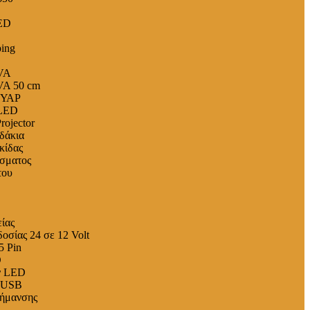
D
LED
ing
VA
VA 50 cm
ΟΥΑΡ
 LED
ojector
δάκια
κίδας
σματος
του
B
ίας
σίας 24 σε 12 Volt
5 Pin
D
ν LED
α USB
ήμανσης