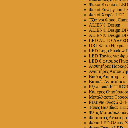
Φακοί Κεφαλής LE
Φακοί Συνεργείου 
Φακοί Χειρός LED
Έξυπνοι Φακοί Camp
ALIEN® Design
ALIEN® Design DI
ALIEN® Design DI
LED AUTO ΑΞΕΣ
DRL Φώτα Ημέρας
LED Logo Shadow Pr
LED Ταινίες για Φρυ
LED Φωτισμός Πινα
Αισθητήρες Παρκαρί
Αναπτήρες Αυτοκινή
Βάσεις Λαμπτήρων
Βατικές Αντιστάσεις
Εξωτερικό ΚΙΤ RG
Κάμερες Οπισθοπορε
Μεταλλακτες Τροφοδο
Ρελέ για Φλας 2-3-4-
Τάπες Βαλβίδας LE
Φλας Μοτοσυκλετώ
Φορτιστές Αναπτήρ
Φώτα LED Οδικής Σ
Φώτα Όγκου LED