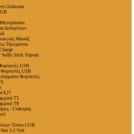
rs Globostar
 RGB
 Microphones
δια Δεδομένων
κά
Συσκευές Μασάζ
σεις Τηλεφώνου
rCharge
Selfie Stick Tripods
 Φορτιστές USB
- Φορτιστές USB
 Ασύρματοι Φορτιστές
TS
x
t E27
αμμικά T5
αμμικά T8
ρες - Γλάστρας
νελ
ολέων Τύπου COB
tar 3.2 Volt